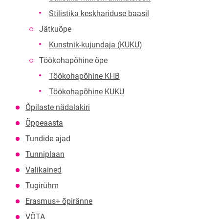
Stilistika keskhariduse baasil
Jätkuõpe
Kunstnik-kujundaja (KUKU)
Töökohapõhine õpe
Töökohapõhine KHB
Töökohapõhine KUKU
Õpilaste nädalakiri
Õppeaasta
Tundide ajad
Tunniplaan
Valikained
Tugirühm
Erasmus+ õpiränne
VÕTA