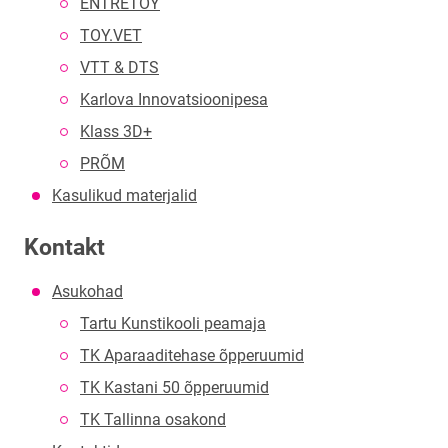
ENTRETOY
TOY.VET
VTT & DTS
Karlova Innovatsioonipesa
Klass 3D+
PRÕM
Kasulikud materjalid
Kontakt
Asukohad
Tartu Kunstikooli peamaja
TK Aparaaditehase õpperuumid
TK Kastani 50 õpperuumid
TK Tallinna osakond