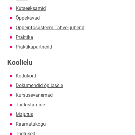
Kutseeksamid
Õppekavad
Õppeinfosüsteem Tahvel juhend
Praktika
Praktikapartnerid
Koolielu
Kodukord
Dokumendid õpilasele
Kursusevanemad
Toitlustamine
Majutus
Raamatukogu
Toetused