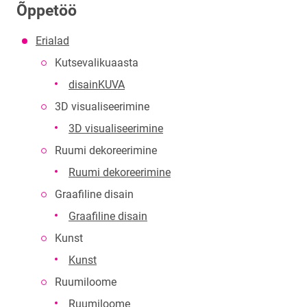
Õppetöö
Erialad
Kutsevalikuaasta
disainKUVA
3D visualiseerimine
3D visualiseerimine
Ruumi dekoreerimine
Ruumi dekoreerimine
Graafiline disain
Graafiline disain
Kunst
Kunst
Ruumiloome
Ruumiloome