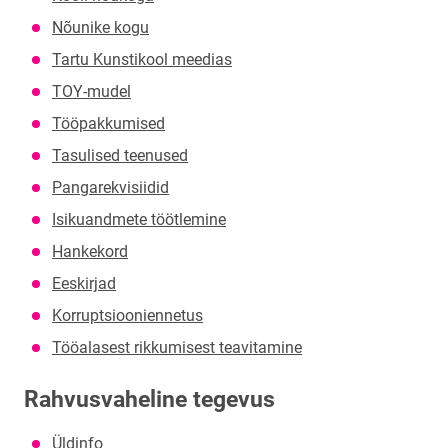
Nõunike kogu
Tartu Kunstikool meedias
TOY-mudel
Tööpakkumised
Tasulised teenused
Pangarekvisiidid
Isikuandmete töötlemine
Hankekord
Eeskirjad
Korruptsiooniennetus
Tööalasest rikkumisest teavitamine
Rahvusvaheline tegevus
Üldinfo