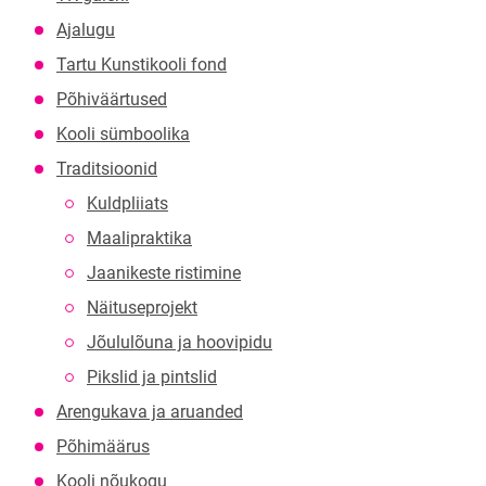
Ajalugu
Tartu Kunstikooli fond
Põhiväärtused
Kooli sümboolika
Traditsioonid
Kuldpliiats
Maalipraktika
Jaanikeste ristimine
Näituseprojekt
Jõululõuna ja hoovipidu
Pikslid ja pintslid
Arengukava ja aruanded
Põhimäärus
Kooli nõukogu