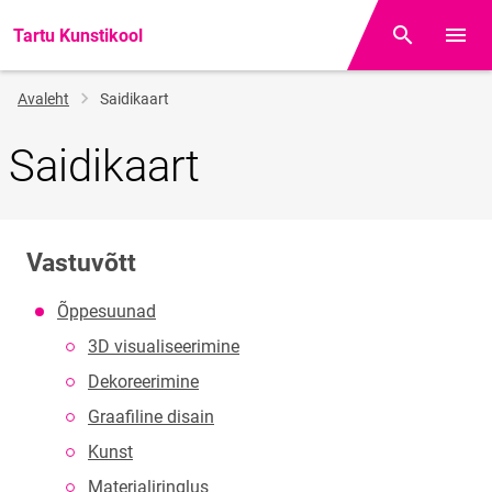
Tartu Kunstikool
Otsing
Menüü
Jälglink
Avaleht
Saidikaart
Saidikaart
Vastuvõtt
Õppesuunad
3D visualiseerimine
Dekoreerimine
Graafiline disain
Kunst
Materjaliringlus