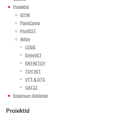
Projektid
ISTM
PaintCamp
ProVEST
Arhiiv
CODE
EntreVET
ENTRETOY
TOY.VET
VTT & DTS
GAT22
Erasmus+ õpiränne
Projektid