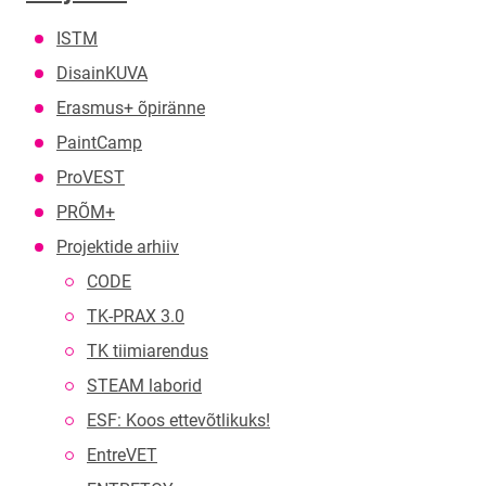
ISTM
DisainKUVA
Erasmus+ õpiränne
PaintCamp
ProVEST
PRÕM+
Projektide arhiiv
CODE
TK-PRAX 3.0
TK tiimiarendus
STEAM laborid
ESF: Koos ettevõtlikuks!
EntreVET