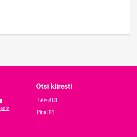
Otsi kiiresti
Tahvel
kedIn
Pinal