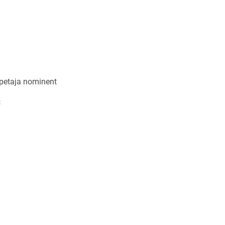
õpetaja nominent
: