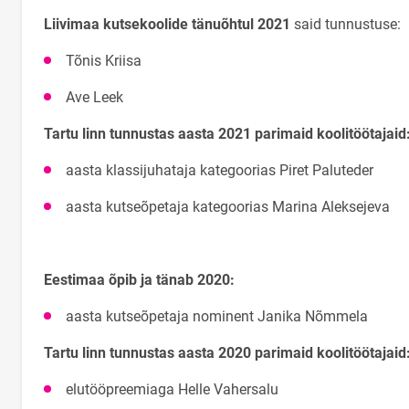
Liivimaa kutsekoolide tänuõhtul 2021
said tunnustuse:
Tõnis Kriisa
Ave Leek
Tartu linn tunnustas aasta 2021 parimaid koolitöötajaid
aasta klassijuhataja kategoorias Piret Paluteder
aasta kutseõpetaja kategoorias Marina Aleksejeva
Eestimaa õpib ja tänab 2020:
aasta kutseõpetaja nominent Janika Nõmmela
Tartu linn tunnustas aasta 2020 parimaid koolitöötajaid
elutööpreemiaga Helle Vahersalu