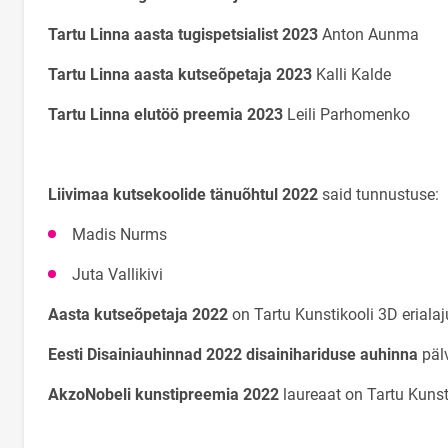
Tartu Linna aasta tugispetsialist 2023
Anton Aunma
Tartu Linna aasta kutseõpetaja 2023
Kalli Kalde
Tartu Linna elutöö preemia 2023
Leili Parhomenko
Liivimaa kutsekoolide tänuõhtul 2022
said tunnustuse:
Madis Nurms
Juta Vallikivi
Aasta kutseõpetaja 2022
on Tartu Kunstikooli 3D eriala
Eesti Disainiauhinnad 2022 disainihariduse auhinna
pälv
AkzoNobeli kunstipreemia 2022
laureaat on Tartu Kuns