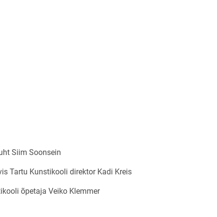
juht Siim Soonsein
is Tartu Kunstikooli direktor Kadi Kreis
tikooli õpetaja Veiko Klemmer