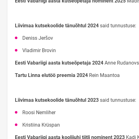
Eesti Vabariigi aasta kutseõpetaja nominent 2025
Madi
Liivimaa kutsekoolide tänuõhtul 2024
said tunnustuse:
Deniss Jeršov
Vladimir Brovin
Eesti Vabariigi aasta kutseõpetaja 2024
Anne Rudanovs
Tartu Linna elutöö preemia 2024
Rein Maantoa
Liivimaa kutsekoolide tänuõhtul 2023
said tunnustuse:
Roosi Nemliher
Kristiina Krüspan
Eesti Vabariigi aasta koolijuhi tiitli nominent 2023
Kadi 