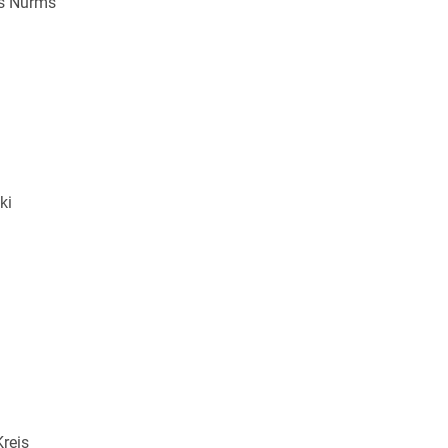
s Nurms
ki
Kreis