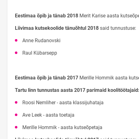
Eestimaa õpib ja tänab 2018
Merit Karise aasta kutseõp
Liivimaa kutsekoolide tänuõhtul 2018
said tunnustuse:
Anne Rudanovski
Raul Kübarsepp
Eestimaa õpib ja tänab 2017
Merille Hommik aasta kuts
Tartu linn tunnustas aasta 2017 parimaid koolitöötajaid
Roosi Nemliher - aasta klassijuhataja
Ave Leek - aasta toetaja
Merille Hommik - aasta kutseõpetaja