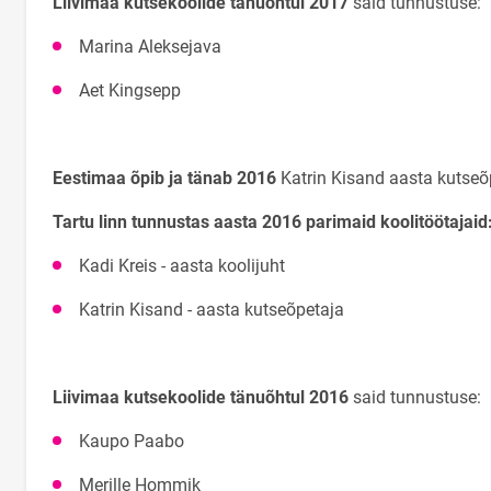
Liivimaa kutsekoolide tänuõhtul 2017
said tunnustuse:
Marina Aleksejava
Aet Kingsepp
Eestimaa õpib ja tänab 2016
Katrin Kisand aasta kutse
Tartu linn tunnustas aasta 2016 parimaid koolitöötajaid
Kadi Kreis - aasta koolijuht
Katrin Kisand - aasta kutseõpetaja
Liivimaa kutsekoolide tänuõhtul 2016
said tunnustuse:
Kaupo Paabo
Merille Hommik