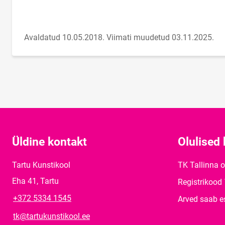
Avaldatud 10.05.2018.
Viimati muudetud 03.11.2025.
Üldine kontakt
Olulised 
Tartu Kunstikool
TK Tallinna 
Eha 41, Tartu
Registrikood
+372 5334 1545
Arved saab e
tk@tartukunstikool.ee