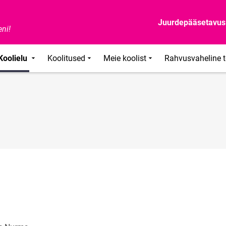
Juurdepääsetavus
ni!
Koolielu
Koolitused
Meie koolist
Rahvusvaheline 