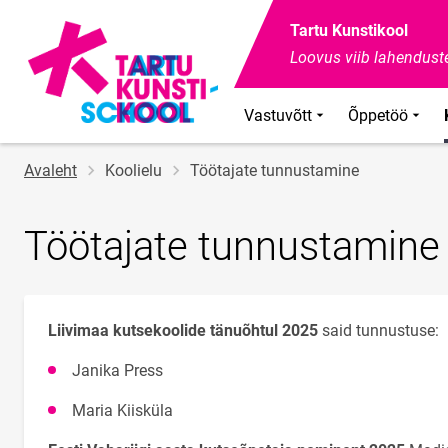
Tartu Kunstikool
Loovus viib lahenduste
Vastuvõtt
Õppetöö
Jälglink
Avaleht
Koolielu
Töötajate tunnustamine
Töötajate tunnustamine
Liivimaa kutsekoolide tänuõhtul 2025
said tunnustuse:
Janika Press
Maria Kiisküla