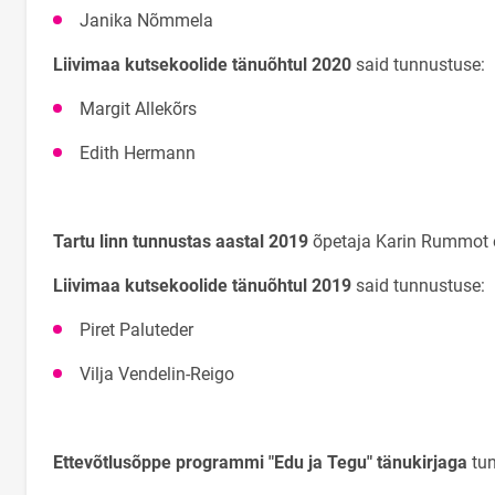
Janika Nõmmela
Liivimaa kutsekoolide tänuõhtul 2020
said tunnustuse:
Margit Allekõrs
Edith Hermann
Tartu linn tunnustas aastal 2019
õpetaja Karin Rummot 
Liivimaa kutsekoolide tänuõhtul 2019
said tunnustuse:
Piret Paluteder
Vilja Vendelin-Reigo
Ettevõtlusõppe programmi "Edu ja Tegu" tänukirjaga
tun