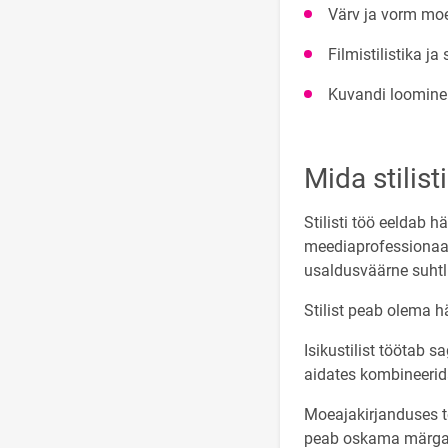
Värv ja vorm mo
Filmistilistika ja
Kuvandi loomine 
Mida stilist
Stilisti töö eeldab 
meediaprofessionaali
usaldusväärne suhtlu
Stilist peab olema h
Isikustilist töötab s
aidates kombineerid
Moeajakirjanduses te
peab oskama märgata 