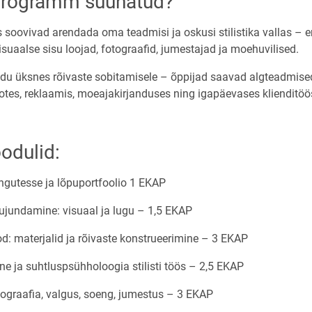
 programm suunatud?
 soovivad arendada oma teadmisi ja oskusi stilistika vallas – er
, visuaalse sisu loojad, fotograafid, jumestajad ja moehuvilised.
u üksnes rõivaste sobitamisele – õppijad saavad algteadmised 
eotes, reklaamis, moeajakirjanduses ning igapäevases klienditöö
dulid:
s on new page
ngutesse ja lõpuportfoolio 1 EKAP
ujundamine: visuaal ja lugu – 1,5 EKAP
d: materjalid ja rõivaste konstrueerimine – 3 EKAP
ne ja suhtluspsühholoogia stilisti töös – 2,5 EKAP
tograafia, valgus, soeng, jumestus – 3 EKAP