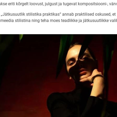
kse eriti kõrgelt loovust, julgust ja tugevat kompositsiooni-, vär
„Jätkusuutlik stilistika praktikas“ annab praktilised oskused, et lu
meedia stilistina ning teha moes teadlikke ja jätkusuutlikke vali