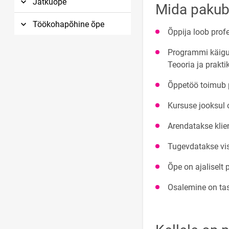
Jätkuõpe
Mida pakub 
Töökohapõhine õpe
Õppija loob prof
Programmi käigus
Teooria ja prakti
Õppetöö toimub p
Kursuse jooksul
Arendatakse klie
Tugevdatakse visu
Õpe on ajaliselt 
Osalemine on tas