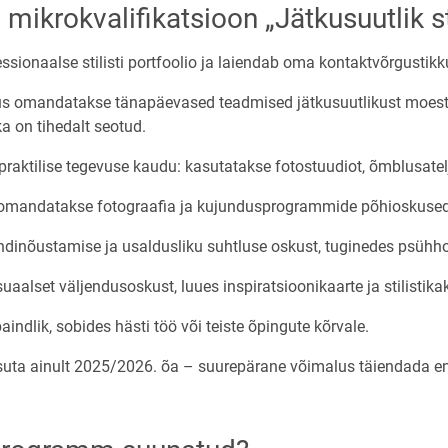
mikrokvalifikatsioon „Jätkusuutlik sti
essionaalse stilisti portfoolio ja laiendab oma kontaktvõrgust
 omandatakse tänapäevased teadmised jätkusuutlikust moest – 
ka on tihedalt seotud.
raktilise tegevuse kaudu: kasutatakse fotostuudiot, õmblusate
 omandatakse fotograafia ja kujundusprogrammide põhioskused
ndinõustamise ja usaldusliku suhtluse oskust, tuginedes psühho
aalset väljendusoskust, luues inspiratsioonikaarte ja stilistik
paindlik, sobides hästi töö või teiste õpingute kõrvale.
uta ainult 2025/2026. õa – suurepärane võimalus täiendada end