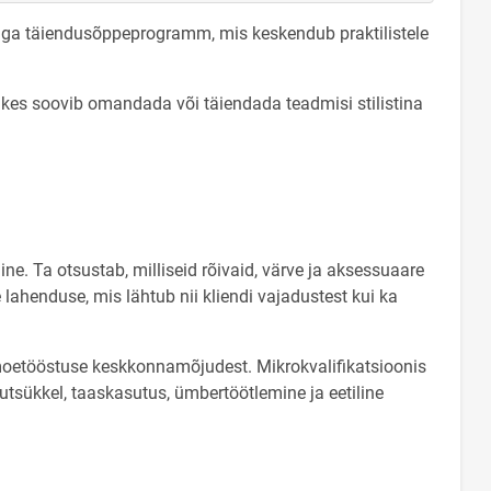
ahuga täiendusõppeprogramm, mis keskendub praktilistele
 kes soovib omandada või täiendada teadmisi stilistina
ne. Ta otsustab, milliseid rõivaid, värve ja aksessuaare
e lahenduse, mis lähtub nii kliendi vajadustest kui ka
moetööstuse keskkonnamõjudest. Mikrokvalifikatsioonis
lutsükkel, taaskasutus, ümbertöötlemine ja eetiline