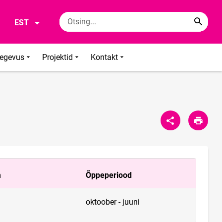
EST
tegevus
Projektid
Kontakt
m
Õppeperiood
oktoober - juuni