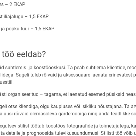
es – 2 EKAP
 stiiliajalugu – 1,5 EKAP
ja popkultuur – 1,5 EKAP
i töö eeldab?
häid suhtlemis- ja koostööoskusi. Ta peab suhtlema klientide, moe
dega. Sageli tuleb rõivaid ja aksessuaare laenata erinevatest po
sstiil.
ästi organiseeritud – tagama, et laenatud esemed püsiksid heas 
ageli otse kliendiga, olgu kaupluses või isikliku nõustajana. Ta ar
a uusi rõivaid olemasoleva garderoobiga ning anda teadlikke s
gutsev stilist töötab koostöös fotograafide ja toimetajatega, 
detaile ja prognoosida tulevikusuundumusi. Stilisti töö võib u