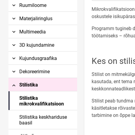
Ruumiloome
Mikrokvalifikatsioon
oskustele isikupäras
Materjaliringlus
Programm tugineb di
Multimeedia
töötamiseks – rõhuas
3D kujundamine
Kujundusgraafika
Kes on stili
Dekoreerimine
Stilist on mitmekülg
kasutada, ent tema ro
Stilistika
keskkonnateadlikest 
Stilistika
Stilist peab tundma
mikrokvalifikatsioon
käsitletakse rõivast
tarbimine on õppe l
Stilistika keskhariduse
baasil