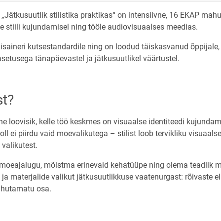
 „Jätkusuutlik stilistika praktikas“ on intensiivne, 16 EKAP m
e stiili kujundamisel ning tööle audiovisuaalses meedias.
saineri kutsestandardile ning on loodud täiskasvanud õppijale,
etusega tänapäevastel ja jätkusuutlikel väärtustel.
st?
ne loovisik, kelle töö keskmes on visuaalse identiteedi kujundami
ll ei piirdu vaid moevalikutega – stilist loob tervikliku visuaals
valikutest.
 moeajalugu, mõistma erinevaid kehatüüpe ning olema teadlik 
e ja materjalide valikut jätkusuutlikkuse vaatenurgast: rõivaste e
ahutamatu osa.