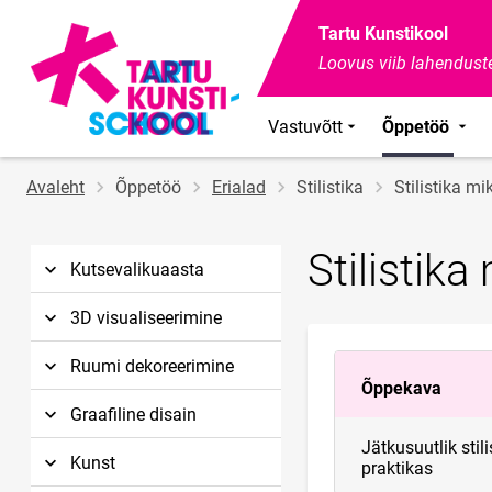
Tartu Kunstikool
Loovus viib lahenduste
Vastuvõtt
Õppetöö
Jälglink
Avaleht
Õppetöö
Erialad
Stilistika
Stilistika mi
Stilistika
Kutsevalikuaasta
3D visualiseerimine
Ruumi dekoreerimine
Õppekava
Graafiline disain
Jätkusuutlik stili
Kunst
praktikas