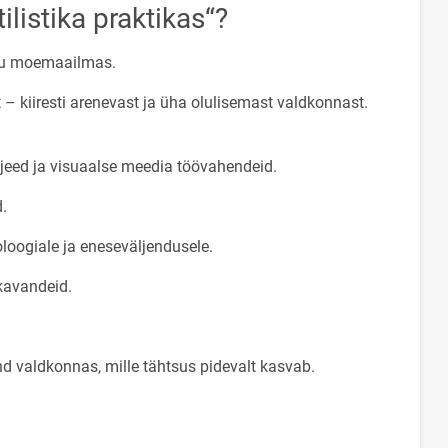
listika praktikas“?
ikku moemaailmas.
kiiresti arenevast ja üha olulisemast valdkonnast.
ljeed ja visuaalse meedia töövahendeid.
.
loogiale ja eneseväljendusele.
akavandeid.
 valdkonnas, mille tähtsus pidevalt kasvab.