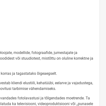
loojate, modellide, fotograafide, jumestajate ja
odidest või stuudiotest, mistõttu on oluline korrektne ja
korras ja tagastataks õigeaegselt.
vestab kliendi elustiili, kehatüübi, eelarve ja vajadustega,
oovitusi tarbimise vähendamiseks.
kavandades fotolavastusi ja tõlgendades moetrende. Ta
latuda ka televisiooni, videoproduktsiooni või „punasele