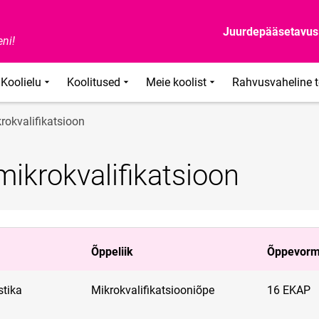
Juurdepääsetavus
ni!
Koolielu
Koolitused
Meie koolist
Rahvusvaheline 
krokvalifikatsioon
 mikrokvalifikatsioon
Õppeliik
Õppevor
stika
Mikrokvalifikatsiooniõpe
16 EKAP