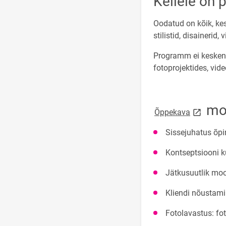
Kellele on
Oodatud on kõik, kes
stilistid, disainerid
Programm ei keskend
fotoprojektides, vid
moo
link open
Õppekava
Sissejuhatus õpi
Kontseptsiooni k
Jätkusuutlik moo
Kliendi nõustami
Fotolavastus: fo