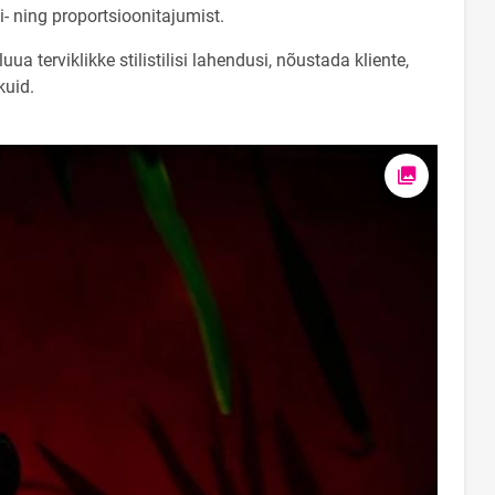
vi- ning proportsioonitajumist.
ua terviklikke stilistilisi lahendusi, nõustada kliente,
kuid.
Ava foto