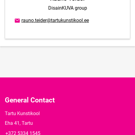
DisainKUVA group
Email address
rauno.teider@tartukunstikool.ee
General Contact
Tartu Kunstikool
Eha 41, Tartu
+372 5334 1545