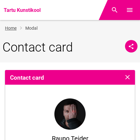
Tartu Kunstikool
Otsing
Open/
Breadcrumb
Home
Modal
Contact card
Contact card
Close 
Rauno Teider