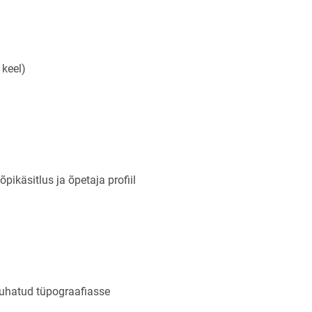
keel)
ikäsitlus ja õpetaja profiil
ejuhatud tüpograafiasse