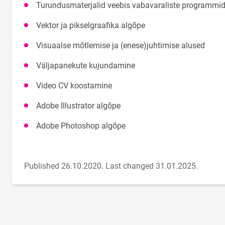
Turundusmaterjalid veebis vabavaraliste programmi
Vektor ja pikselgraafika algõpe
Visuaalse mõtlemise ja (enese)juhtimise alused
Väljapanekute kujundamine
Video CV koostamine
Adobe Illustrator algõpe
Adobe Photoshop algõpe
Published 26.10.2020.
Last changed 31.01.2025.