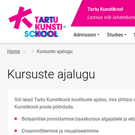
Tartu Kunstikool
Loovus viib lahenduste
Admission
Studies
Breadcrumb
Home
Kursuste ajalugu
Kursuste ajalugu
Siit leiad Tartu Kunstikooli koolituste ajaloo, mis ühtlas
Kunstikooli poole pöörduda.
Botaanilise joonistamise baaskursus algajatele ja ed
Disainmõtlemine ja visualiseerimine