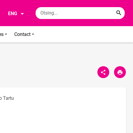
ENG
es
Contact
b Tartu