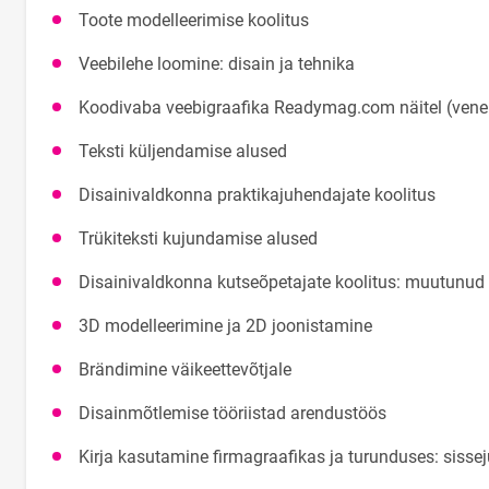
Toote modelleerimise koolitus
Veebilehe loomine: disain ja tehnika
Koodivaba veebigraafika Readymag.com näitel (vene 
Teksti küljendamise alused
Disainivaldkonna praktikajuhendajate koolitus
Trükiteksti kujundamise alused
Disainivaldkonna kutseõpetajate koolitus: muutunud õp
3D modelleerimine ja 2D joonistamine
Brändimine väikeettevõtjale
Disainmõtlemise tööriistad arendustöös
Kirja kasutamine firmagraafikas ja turunduses: siss