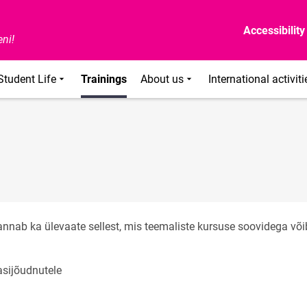
Accessibility
ni!
Student Life
Trainings
About us
International activiti
i annab ka ülevaate sellest, mis teemaliste kursuse soovidega või
asijõudnutele