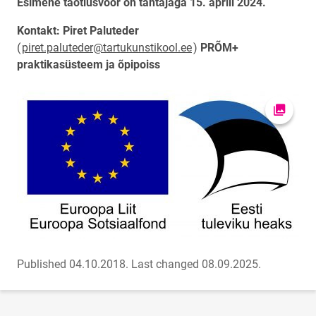
Esimene taotlusvoor on tähtajaga 15. aprill 2024.
Kontakt: Piret Paluteder
(
piret.paluteder@tartukunstikool.ee
)
PRÕM+
praktikasüsteem ja õpipoiss
Open pi
Published 04.10.2018.
Last changed 08.09.2025.