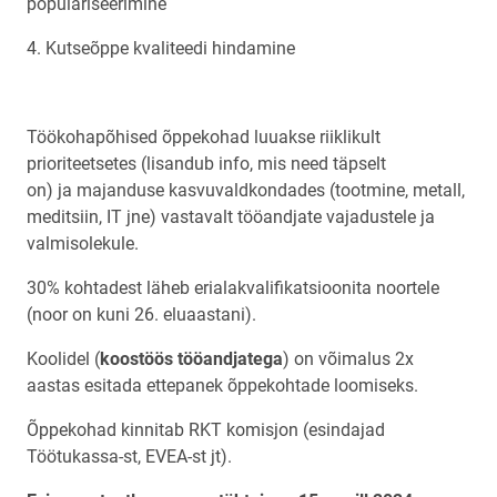
populariseerimine
4. Kutseõppe kvaliteedi hindamine
Töökohapõhised õppekohad luuakse riiklikult
prioriteetsetes (lisandub info, mis need täpselt
on) ja majanduse kasvuvaldkondades (tootmine, metall,
meditsiin, IT jne) vastavalt tööandjate vajadustele ja
valmisolekule.
30% kohtadest läheb erialakvalifikatsioonita noortele
(noor on kuni 26. eluaastani).
Koolidel (
koostöös tööandjatega
) on võimalus 2x
aastas esitada ettepanek õppekohtade loomiseks.
Õppekohad kinnitab RKT komisjon (esindajad
Töötukassa-st, EVEA-st jt).