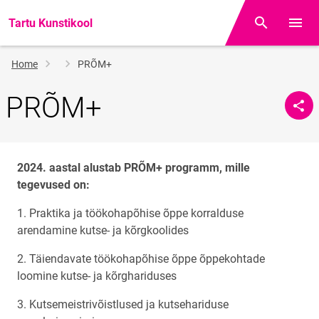
Tartu Kunstikool
Otsing
Open/
Breadcrumb
Home
PRÕM+
PRÕM+
2024. aastal alustab PRÕM+ programm, mille
tegevused on:
1. Praktika ja töökohapõhise õppe korralduse
arendamine kutse- ja kõrgkoolides
2. Täiendavate töökohapõhise õppe õppekohtade
loomine kutse- ja kõrghariduses
3. Kutsemeistrivõistlused ja kutsehariduse