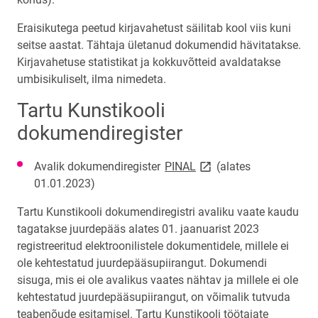
Eraisikutega peetud kirjavahetust säilitab kool viis kuni
seitse aastat. Tähtaja ületanud dokumendid hävitatakse.
Kirjavahetuse statistikat ja kokkuvõtteid avaldatakse
umbisikuliselt, ilma nimedeta.
Tartu Kunstikooli
dokumendiregister
link opens on new page
Avalik dokumendiregister
PINAL
(alates
01.01.2023)
Tartu Kunstikooli dokumendiregistri avaliku vaate kaudu
tagatakse juurdepääs alates 01. jaanuarist 2023
registreeritud elektroonilistele dokumentidele, millele ei
ole kehtestatud juurdepääsupiirangut. Dokumendi
sisuga, mis ei ole avalikus vaates nähtav ja millele ei ole
kehtestatud juurdepääsupiirangut, on võimalik tutvuda
teabenõude esitamisel. Tartu Kunstikooli töötajate