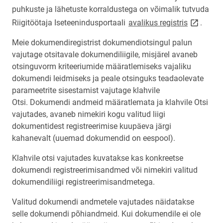
puhkuste ja lähetuste korraldustega on võimalik tutvuda
link open
Riigitöötaja Iseteenindusportaali
avalikus registris
.
Meie dokumendiregistrist dokumendiotsingul palun
vajutage otsitavale dokumendiliigile, misjärel avaneb
otsinguvorm kriteeriumide määratlemiseks vajaliku
dokumendi leidmiseks ja peale otsinguks teadaolevate
parameetrite sisestamist vajutage klahvile
Otsi. Dokumendi andmeid määratlemata ja klahvile Otsi
vajutades, avaneb nimekiri kogu valitud liigi
dokumentidest registreerimise kuupäeva järgi
kahanevalt (uuemad dokumendid on eespool).
Klahvile otsi vajutades kuvatakse kas konkreetse
dokumendi registreerimisandmed või nimekiri valitud
dokumendiliigi registreerimisandmetega.
Valitud dokumendi andmetele vajutades näidatakse
selle dokumendi põhiandmeid. Kui dokumendile ei ole