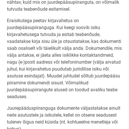
nähtav, kuid mis on juurdepääsupiiranguta, on võimalik
tutvuda teabenõude esitamisel.
Eraisikutega peetav kirjavahetus on
juurdepääsupiiranguga. Kui keegi soovib isiku
kirjavahetusega tutvuda ja esitab teabenõude,
vaadatakse kirja sisu üle ja otsustatakse, kas dokumenti
saab osaliselt või täielikult välja anda. Dokumendile, mis
välja antakse, ei jäeta alles isiklikke kontaktandmeid,
nagu (e-)posti aadress või telefoninumber (välja arvatud
juhul, kui kirjavahetus puudutab juriidilise isiku või
asutuse esindajat). Muudel juhtudel sõltub juurdepääsu
piiramine dokumendi sisust. Võimalikud
juurdepääsupiirangute alused on toodud avaliku teabe
seaduses.
Juurepääduspiiranguga dokumente väljastatakse ainult
neile asutustele ja isikutele, kellel on otsene seadusest
tulenev õigus neid küsida (nt. kohtueelne menetleja või
kohus).