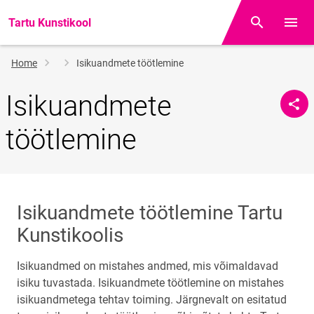
Tartu Kunstikool
Otsing
Open/
Breadcrumb
Home
Isikuandmete töötlemine
Isikuandmete
töötlemine
Isikuandmete töötlemine Tartu
Kunstikoolis
Isikuandmed on mistahes andmed, mis võimaldavad
isiku tuvastada. Isikuandmete töötlemine on mistahes
isikuandmetega tehtav toiming. Järgnevalt on esitatud