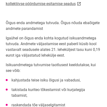
link opens on new
kollektiivse pöördumise esitamise seadus
Õigus enda andmetega tutvuda. Õigus nõuda ebaõigete
andmete parandamist
Igaühel on õigus enda kohta kogutud isikuandmetega
tutvuda. Andmete väljastamise eest paberil küsib kool
vastavalt seadusele alates 21. leheküljest tasu kuni 0,19
eurot iga väljastatud lehekülje eest.
Isikuandmetega tutvumise taotlusest keeldutakse, kui
see võib:
kahjustada teise isiku õigusi ja vabadusi,
takistada kuriteo tõkestamist või kurjategija
tabamist,
raskendada tõe väljaselgitamist