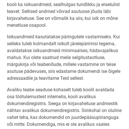
kooli ka isikuandmeid, sealhulgas tundlikku ja eraelulist
teavet. Sellised andmed võivad asutusse jõuda läbi
kirjavahetuse. See on võimalik ka siis, kui isik on mõne
menetluse osapool.
Isikuandmeid kasutatakse päringutele vastamiseks. Kui
selleks tuleb kolmandalt isikult järelepärimisi tegema,
avaldatakse isikuandmeid minimaalses, hädavajalikus
mahus. Kui olete saatnud meile selgitustaotluse,
märgukirja või teabenõude, millele vastamine on teise
asutuse pädevuses, siis edastame dokumendi ise õigele
adressaadile ja teavitame Teid sellest.
Avaliku teabe seaduse kohaselt tuleb koolil avaldada
osa töötulemustest internetis, kooli avalikus
dokumendiregistris. Seega on kirjavahetuse andmestik
nähtav avalikus dokumendiregistris. Siinkohal on oluline
vahet teha, kas dokumendid on juurdepääsupiiranguga
või mitte. Dokumendiga, mis ei ole avalikus vaates