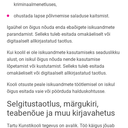
kriminaalmenetluses,
ohustada lapse põlvnemise saladuse kaitsmist.
Igaühel on õigus nõuda enda ebaõigete isikuandmete
parandamist. Selleks tuleb esitada omakäeliselt või
digitaalselt allkirjastatud taotlus.
Kui koolil ei ole isikuandmete kasutamiseks seaduslikku
alust, on isikul õigus nõuda nende kasutamise
lõpetamist või kustutamist. Selleks tuleb esitada
omakäeliselt või digitaalselt allkirjastatud taotlus.
Kooli otsuste peale isikuandmete töötlemisel on isikul
õigus esitada vaie või pöörduda halduskohtusse.
Selgitustaotlus, märgukiri,
teabenõue ja muu kirjavahetus
Tartu Kunstikooli tegevus on avalik. Töö käigus jõuab