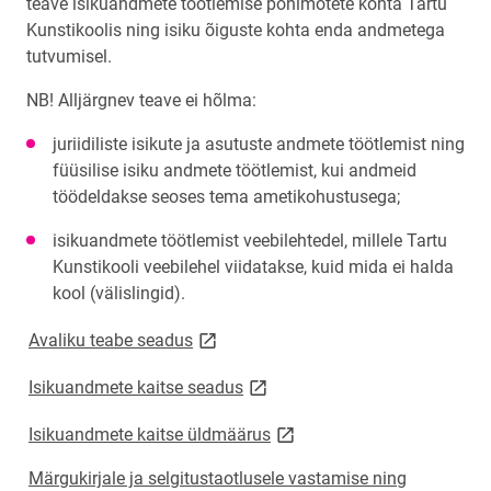
teave isikuandmete töötlemise põhimõtete kohta Tartu
Kunstikoolis ning isiku õiguste kohta enda andmetega
tutvumisel.
NB! Alljärgnev teave ei hõlma:
juriidiliste isikute ja asutuste andmete töötlemist ning
füüsilise isiku andmete töötlemist, kui andmeid
töödeldakse seoses tema ametikohustusega;
isikuandmete töötlemist veebilehtedel, millele Tartu
Kunstikooli veebilehel viidatakse, kuid mida ei halda
kool (välislingid).
link opens on new page
Avaliku teabe seadus
link opens on new page
Isikuandmete kaitse seadus
link opens on new page
Isikuandmete kaitse üldmäärus
Märgukirjale ja selgitustaotlusele vastamise ning