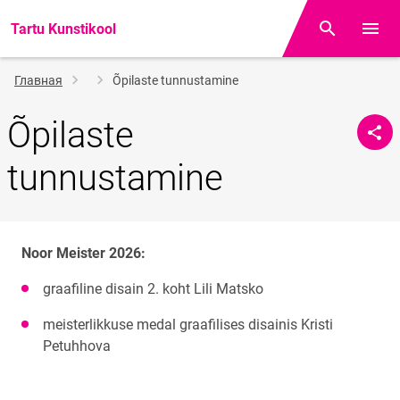
Tartu Kunstikool
Поиск
Откр
Строка
Главная
Õpilaste tunnustamine
навигации
Õpilaste
tunnustamine
Noor Meister 2026:
graafiline disain 2. koht Lili Matsko
meisterlikkuse medal graafilises disainis
Kristi 
Petuhhova