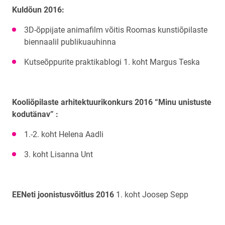
Kuldõun 2016:
3D-õppijate animafilm võitis Roomas kunstiõpilaste
biennaalil publikuauhinna
Kutseõppurite praktikablogi 1. koht Margus Teska
Kooliõpilaste arhitektuurikonkurs 2016 “Minu unistuste
kodutänav” :
1.-2. koht Helena Aadli
3. koht Lisanna Unt
EENeti joonistusvõitlus 2016
1. koht Joosep Sepp