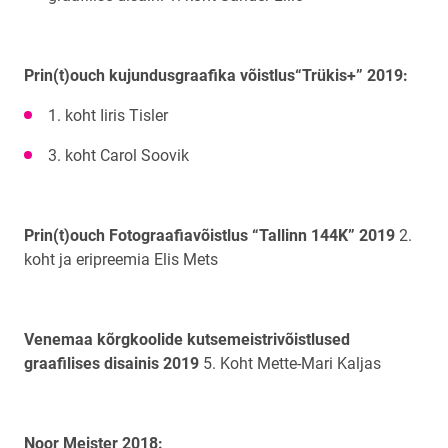
Prin(t)ouch kujundusgraafika võistlus“Trükis+” 2019:
1. koht Iiris Tisler
3. koht Carol Soovik
Prin(t)ouch Fotograafiavõistlus “Tallinn 144K” 2019
2.
koht ja eripreemia Elis Mets
Venemaa kõrgkoolide kutsemeistrivõistlused
graafilises disainis 2019
5. Koht Mette-Mari Kaljas
Noor Meister 2018: