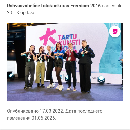
Rahvusvaheline fotokonkurss Freedom 2016
osales üle
20 TK õpilase
Открыт
Опубликовано 17.03.2022.
Дата последнего
изменения 01.06.2026.